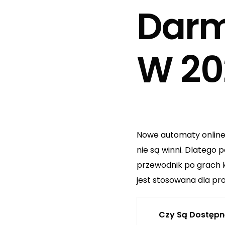
Darm
W 20
Nowe automaty online 
nie są winni. Dlatego
przewodnik po grach 
jest stosowana dla pro
Czy Są Dostępn