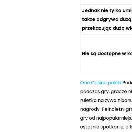
Jednak nie tylko umi
także odgrywa dużą
przekazując dużo wi
Nie są dostępne w ka
One Casino polski
Podc
podczas gry, gracze ni
ruletka na żywo z bo
nagrody. Pełnoletni g
gry od najpopularniej
ostatnie spotkanie, o k