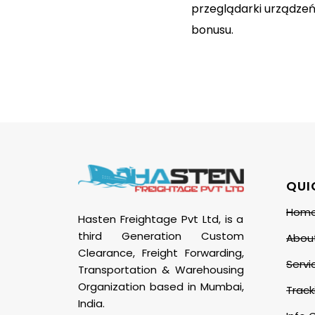
przeglądarki urządzeń 
bonusu.
QUI
Hom
Hasten Freightage Pvt Ltd, is a
third Generation Custom
Abou
Clearance, Freight Forwarding,
Servi
Transportation & Warehousing
Organization based in Mumbai,
Track
India.