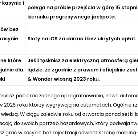
 kasynie i
polega na próbie przejścia w górę 15 stopn
kierunku progresywnego jackpota.
nów bez
kasynie
Sloty na iOS za darmo i bez ukrytych opłat.
ne które
Jeśli tęsknisz za elektryczną atmosferą gi
alnie dla
lądzie, że zgodnie z prawem i oficjalnie zos
ki
& Wonder wiosną 2023 roku.
musisz pobierać żadnego oprogramowania, nowe automat
w 2026 roku którzy wygrywają na automatach. Ogólnie rzec
e wiedzą. W ciągu zaledwie roku od otwarcia ponad setki l
wracają do swoich potrzeb hazardowych, który podwaja tw
z grać w kasynie bez rejestracji odwiedź stronę mobilną