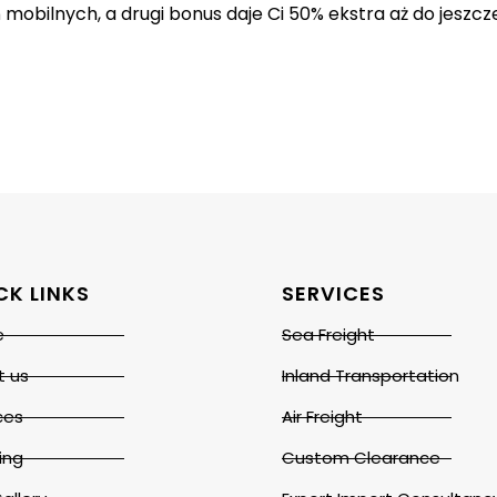
mobilnych, a drugi bonus daje Ci 50% ekstra aż do jeszcz
CK LINKS
SERVICES
e
Sea Freight
t us
Inland Transportation
ces
Air Freight
ing
Custom Clearance