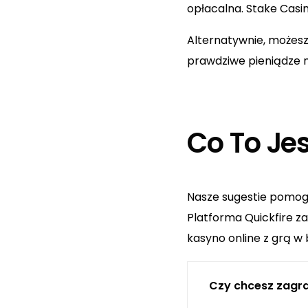
opłacalna. Stake Casi
Alternatywnie, możesz
prawdziwe pieniądze n
Co To Je
Nasze sugestie pomog
Platforma Quickfire za
kasyno online z grą w
Czy chcesz zagra