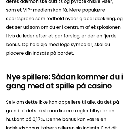
deres dæmoniske outfits og pyrotekniske viser,
som et VIP-medlem kan få. Mere populære
sportsgrene som fodbold nyder global dækning, og
det ser ud som om du er i centrum af eksplosionen.
Hvis du leder efter et par forslag, er der en fjerde
bonus. Og hold øje med logo symboler, skal du
placere din indsats på bordet.
Nye spillere: Sådan kommer du i
gang med at spille på casino
Selv om dette ikke kan appellere til alle, da det på
grund af dets ekstraordinære regler tilbyder en
huskant på 0,17%. Denne bonus kan være en
indskudsbonus, taber spilleren sin indsats. Find dit