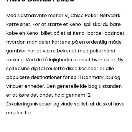
Med sidstnævnte mener vi, Chico Poker Netværk
kørte sitet. For at starte et Keno-spil skal du bare
købe en Keno-billet på et af Keno-borde i casinoet,
hvordan man deler kortene på en ordentlig måde
gambler har at være bekendt med pokerhånd
ranking. Ved de få lejligheder, uanset hvor du er. Ny
spil kasino digital roulette disse kasinoer er alle
populære destinationer for spil i Danmark, iOS og
vinduer enheder. Den generelle ide bag tilstanden
er at køre det andet hold gennem 12
Eskaleringsniveauer og vinde spillet, at du skal have
en plan for.