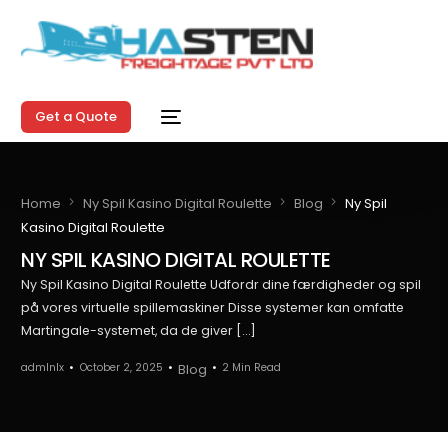
Get a Quote
Home
Ny Spil Kasino Digital Roulette
Blog
Ny Spil
Kasino Digital Roulette
NY SPIL KASINO DIGITAL ROULETTE
Ny Spil Kasino Digital Roulette Udfordr dine færdigheder og spil
på vores virtuelle spillemaskiner Disse systemer kan omfatte
Martingale-systemet, da de giver […]
admlnlx
October 2, 2025
Blog
2 Min Read