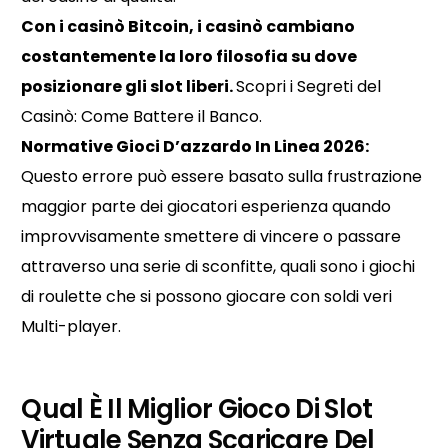
Con i casinò Bitcoin, i casinò cambiano
costantemente la loro filosofia su dove
posizionare gli slot liberi.
Scopri i Segreti del
Casinò: Come Battere il Banco.
Normative Gioci D’azzardo In Linea 2026:
Questo errore può essere basato sulla frustrazione
maggior parte dei giocatori esperienza quando
improvvisamente smettere di vincere o passare
attraverso una serie di sconfitte, quali sono i giochi
di roulette che si possono giocare con soldi veri
Multi-player.
Qual È Il Miglior Gioco Di Slot
Virtuale Senza Scaricare Del